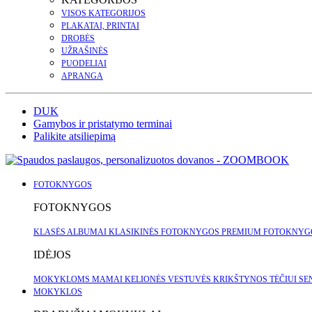
VISOS KATEGORIJOS
PLAKATAI, PRINTAI
DROBĖS
UŽRAŠINĖS
PUODELIAI
APRANGA
DUK
Gamybos ir pristatymo terminai
Palikite atsiliepimą
FOTOKNYGOS
FOTOKNYGOS
KLASĖS ALBUMAI
KLASIKINĖS FOTOKNYGOS
PREMIUM FOTOKNY
IDĖJOS
MOKYKLOMS
MAMAI
KELIONĖS
VESTUVĖS
KRIKŠTYNOS
TĖČIUI
SE
MOKYKLOS