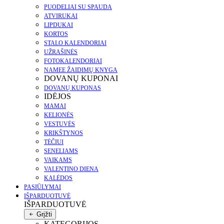
PUODELIAI SU SPAUDA
ATVIRUKAI
LIPDUKAI
KORTOS
STALO KALENDORIAI
UŽRAŠINĖS
FOTOKALENDORIAI
NAMEE ŽAIDIMŲ KNYGA
DOVANŲ KUPONAI
DOVANŲ KUPONAS
IDĖJOS
MAMAI
KELIONĖS
VESTUVĖS
KRIKŠTYNOS
TĖČIUI
SENELIAMS
VAIKAMS
VALENTINO DIENA
KALĖDOS
PASIŪLYMAI
IŠPARDUOTUVĖ
IŠPARDUOTUVĖ
Grįžti
KATEGORIJOS