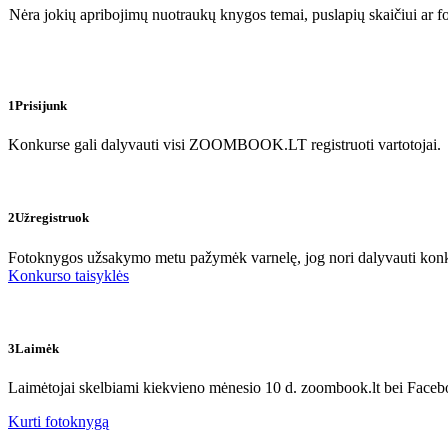
Nėra jokių apribojimų nuotraukų knygos temai, puslapių skaičiui ar f
1
Prisijunk
Konkurse gali dalyvauti visi ZOOMBOOK.LT registruoti vartotojai.
2
Užregistruok
Fotoknygos užsakymo metu pažymėk varnelę, jog nori dalyvauti kon
Konkurso taisyklės
3
Laimėk
Laimėtojai skelbiami kiekvieno mėnesio 10 d. zoombook.lt bei Faceb
Kurti fotoknygą