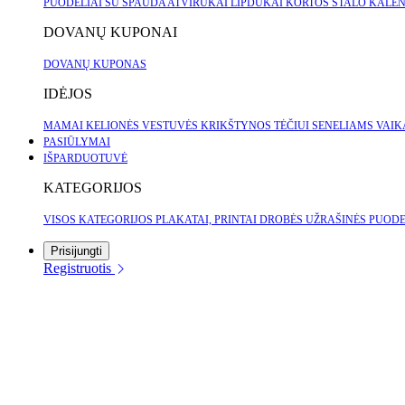
PUODELIAI SU SPAUDA
ATVIRUKAI
LIPDUKAI
KORTOS
STALO KALE
DOVANŲ KUPONAI
DOVANŲ KUPONAS
IDĖJOS
MAMAI
KELIONĖS
VESTUVĖS
KRIKŠTYNOS
TĖČIUI
SENELIAMS
VAI
PASIŪLYMAI
IŠPARDUOTUVĖ
KATEGORIJOS
VISOS KATEGORIJOS
PLAKATAI, PRINTAI
DROBĖS
UŽRAŠINĖS
PUODE
Prisijungti
Registruotis