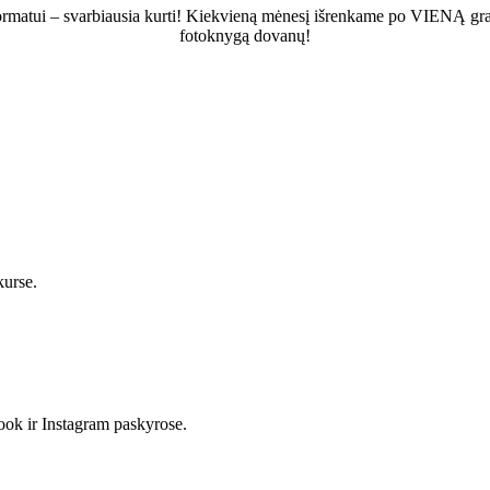
ormatui – svarbiausia kurti! Kiekvieną mėnesį išrenkame po VIENĄ graž
fotoknygą dovanų!
kurse.
ook ir Instagram paskyrose.