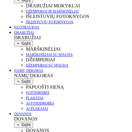
Grįžti
DRABUŽIAI MOKYKLAI
DŽEMPERIAI IR MARŠKINĖLIAI
IŠLEISTUVIŲ FOTOKNYGOS
IŠLEISTUVIŲ FOTOKNYGOS
NUOTRAUKOS
DRABUŽIAI
DRABUŽIAI
Grįžti
MARŠKINĖLIAI
MARŠKINĖLIAI SU SPAUDA
DŽEMPERIAI
DŽEMPERIAI SU SPAUDA
NAMŲ DEKORAS
NAMŲ DEKORAS
Grįžti
PAPUOŠTI SIENĄ
FOTODROBĖS
PLAKATAI
AI FOTODROBĖS
AI PLAKATAI
DOVANOS
DOVANOS
Grįžti
DOVANOS