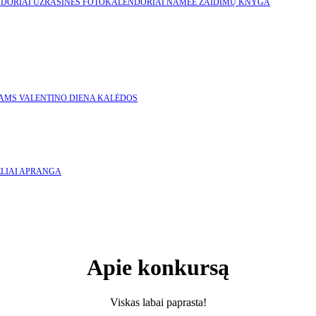
NDORIAI
UŽRAŠINĖS
FOTOKALENDORIAI
NAMEE ŽAIDIMŲ KNYGA
KAMS
VALENTINO DIENA
KALĖDOS
LIAI
APRANGA
Apie konkursą
Viskas labai paprasta!