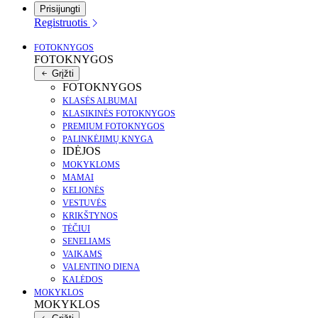
Prisijungti
Registruotis
FOTOKNYGOS
FOTOKNYGOS
Grįžti
FOTOKNYGOS
KLASĖS ALBUMAI
KLASIKINĖS FOTOKNYGOS
PREMIUM FOTOKNYGOS
PALINKĖJIMŲ KNYGA
IDĖJOS
MOKYKLOMS
MAMAI
KELIONĖS
VESTUVĖS
KRIKŠTYNOS
TĖČIUI
SENELIAMS
VAIKAMS
VALENTINO DIENA
KALĖDOS
MOKYKLOS
MOKYKLOS