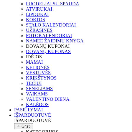
PUODELIAI SU SPAUDA
ATVIRUKAI
LIPDUKAI
KORTOS
STALO KALENDORIAI
UŽRAŠINĖS
FOTOKALENDORIAI
NAMEE ŽAIDIMŲ KNYGA
DOVANŲ KUPONAI
DOVANŲ KUPONAS
IDĖJOS
MAMAI
KELIONĖS
VESTUVĖS
KRIKŠTYNOS
TĖČIUI
SENELIAMS
VAIKAMS
VALENTINO DIENA
KALĖDOS
PASIŪLYMAI
IŠPARDUOTUVĖ
IŠPARDUOTUVĖ
Grįžti
KATEGORIJOS