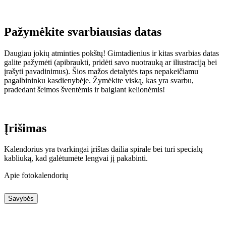
Pažymėkite svarbiausias datas
Daugiau jokių atminties pokštų! Gimtadienius ir kitas svarbias datas
galite pažymėti (apibraukti, pridėti savo nuotrauką ar iliustraciją bei
įrašyti pavadinimus). Šios mažos detalytės taps nepakeičiamu
pagalbininku kasdienybėje. Žymėkite viską, kas yra svarbu,
pradedant šeimos šventėmis ir baigiant kelionėmis!
Įrišimas
Kalendorius yra tvarkingai įrištas dailia spirale bei turi specialų
kabliuką, kad galėtumėte lengvai jį pakabinti.
Apie fotokalendorių
Savybės