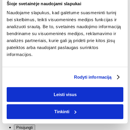
DOVANOS
Šioje svetainėje naudojami slapukai
DOVANOS
Naudojame slapukus, kad galėtume suasmeninti turinį
bei skelbimus, teikti visuomeninės medijos funkcijas ir
PUODELIAI SU SPAUDA
ATVIRUKAI
LIPDUKAI
KORTOS
STALO KALENDORIAI
UŽRAŠINĖS
analizuoti srautą. Be to, svetainės naudojimo informaciją
FOTOKALENDORIAI
NAMEE ŽAIDIMŲ KNYGA
bendriname su visuomeninės medijos, reklamavimo ir
analizės partneriais, kurie gali ją pridėti prie kitos jūsų
DOVANŲ KUPONAI
pateiktos arba naudojant paslaugas surinktos
DOVANŲ KUPONAS
informacijos.
IDĖJOS
MAMAI
KELIONĖS
VESTUVĖS
KRIKŠTYNOS
TĖČIUI
SENELIAMS
VAIKAMS
VALENTINO DIENA
Rodyti informaciją
KALĖDOS
PASIŪLYMAI
IŠPARDUOTUVĖ
Leisti visus
KATEGORIJOS
Tinkinti
VISOS KATEGORIJOS
PLAKATAI, PRINTAI
DROBĖS
UŽRAŠINĖS
PUODELIAI
APRANGA
Prisijungti