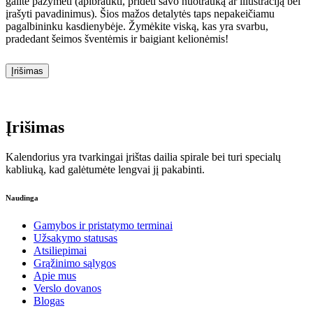
galite pažymėti (apibraukti, pridėti savo nuotrauką ar iliustraciją bei
įrašyti pavadinimus). Šios mažos detalytės taps nepakeičiamu
pagalbininku kasdienybėje. Žymėkite viską, kas yra svarbu,
pradedant šeimos šventėmis ir baigiant kelionėmis!
Įrišimas
Įrišimas
Kalendorius yra tvarkingai įrištas dailia spirale bei turi specialų
kabliuką, kad galėtumėte lengvai jį pakabinti.
Naudinga
Gamybos ir pristatymo terminai
Užsakymo statusas
Atsiliepimai
Grąžinimo sąlygos
Apie mus
Verslo dovanos
Blogas