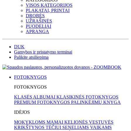
VISOS KATEGORIJOS
PLAKATAI, PRINTAI
DROBĖS
UŽRAŠINĖS
PUODELIAI
APRANGA
DUK
Gamybos ir pristatymo terminai
Palikite atsiliepimą
FOTOKNYGOS
FOTOKNYGOS
KLASĖS ALBUMAI
KLASIKINĖS FOTOKNYGOS
PREMIUM FOTOKNYGOS
PALINKĖJIMŲ KNYGA
IDĖJOS
MOKYKLOMS
MAMAI
KELIONĖS
VESTUVĖS
KRIKŠTYNOS
TĖČIUI
SENELIAMS
VAIKAMS