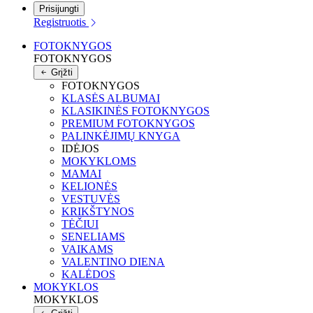
Prisijungti
Registruotis
FOTOKNYGOS
FOTOKNYGOS
Grįžti
FOTOKNYGOS
KLASĖS ALBUMAI
KLASIKINĖS FOTOKNYGOS
PREMIUM FOTOKNYGOS
PALINKĖJIMŲ KNYGA
IDĖJOS
MOKYKLOMS
MAMAI
KELIONĖS
VESTUVĖS
KRIKŠTYNOS
TĖČIUI
SENELIAMS
VAIKAMS
VALENTINO DIENA
KALĖDOS
MOKYKLOS
MOKYKLOS