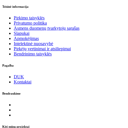
Teisinė informacija
Pirkimo taisyklės
Privatumo politika
Asmens duomenų tvarkytojų sąrašas
Slapukai
Apmokėjimas
Intelektinė nuosavybė
Pirkėjų vertinimai ir atsiliepimai
Bendrinimo taisyklės
Pagalba
DUK
Kontaktai
Bendraukime
Kiti mūsų projektai