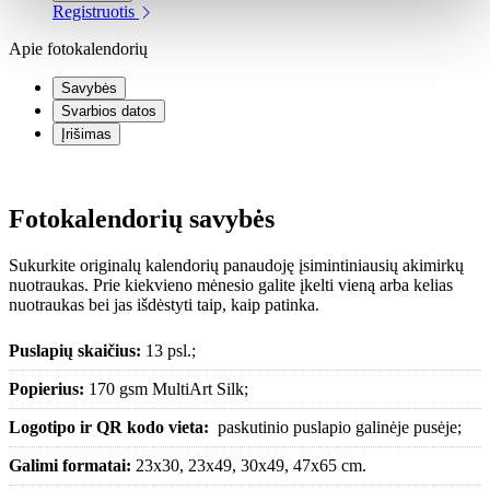
Registruotis
Apie fotokalendorių
Savybės
Svarbios datos
Įrišimas
Fotokalendorių savybės
Sukurkite originalų kalendorių panaudoję įsimintiniausių akimirkų
nuotraukas. Prie kiekvieno mėnesio galite įkelti vieną arba kelias
nuotraukas bei jas išdėstyti taip, kaip patinka.
Puslapių skaičius:
13 psl.;
Popierius:
170 gsm MultiArt Silk;
Logotipo ir QR kodo vieta:
paskutinio puslapio galinėje pusėje;
Galimi formatai:
23x30, 23x49, 30x49, 47x65 cm.