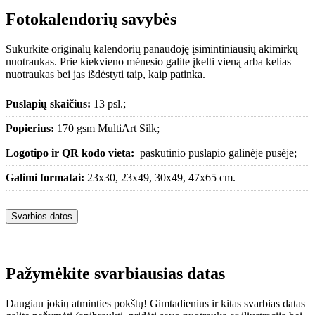
Fotokalendorių savybės
Sukurkite originalų kalendorių panaudoję įsimintiniausių akimirkų
nuotraukas. Prie kiekvieno mėnesio galite įkelti vieną arba kelias
nuotraukas bei jas išdėstyti taip, kaip patinka.
Puslapių skaičius:
13 psl.;
Popierius:
170 gsm MultiArt Silk;
Logotipo ir QR kodo vieta:
paskutinio puslapio galinėje pusėje;
Galimi formatai:
23x30, 23x49, 30x49, 47x65 cm.
Svarbios datos
Pažymėkite svarbiausias datas
Daugiau jokių atminties pokštų! Gimtadienius ir kitas svarbias datas