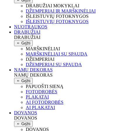
Grįžti
DRABUŽIAI MOKYKLAI
DŽEMPERIAI IR MARŠKINĖLIAI
IŠLEISTUVIŲ FOTOKNYGOS
IŠLEISTUVIŲ FOTOKNYGOS
NUOTRAUKOS
DRABUŽIAI
DRABUŽIAI
Grįžti
MARŠKINĖLIAI
MARŠKINĖLIAI SU SPAUDA
DŽEMPERIAI
DŽEMPERIAI SU SPAUDA
NAMŲ DEKORAS
NAMŲ DEKORAS
Grįžti
PAPUOŠTI SIENĄ
FOTODROBĖS
PLAKATAI
AI FOTODROBĖS
AI PLAKATAI
DOVANOS
DOVANOS
Grįžti
DOVANOS