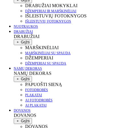
Grįžti
DRABUŽIAI MOKYKLAI
DŽEMPERIAI IR MARŠKINĖLIAI
IŠLEISTUVIŲ FOTOKNYGOS
IŠLEISTUVIŲ FOTOKNYGOS
NUOTRAUKOS
DRABUŽIAI
DRABUŽIAI
Grįžti
MARŠKINĖLIAI
MARŠKINĖLIAI SU SPAUDA
DŽEMPERIAI
DŽEMPERIAI SU SPAUDA
NAMŲ DEKORAS
NAMŲ DEKORAS
Grįžti
PAPUOŠTI SIENĄ
FOTODROBĖS
PLAKATAI
AI FOTODROBĖS
AI PLAKATAI
DOVANOS
DOVANOS
Grįžti
DOVANOS