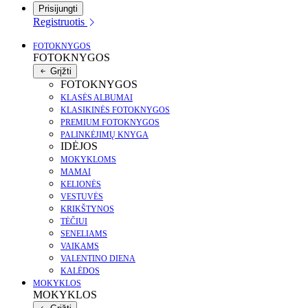
Prisijungti
Registruotis
FOTOKNYGOS
FOTOKNYGOS
Grįžti
FOTOKNYGOS
KLASĖS ALBUMAI
KLASIKINĖS FOTOKNYGOS
PREMIUM FOTOKNYGOS
PALINKĖJIMŲ KNYGA
IDĖJOS
MOKYKLOMS
MAMAI
KELIONĖS
VESTUVĖS
KRIKŠTYNOS
TĖČIUI
SENELIAMS
VAIKAMS
VALENTINO DIENA
KALĖDOS
MOKYKLOS
MOKYKLOS