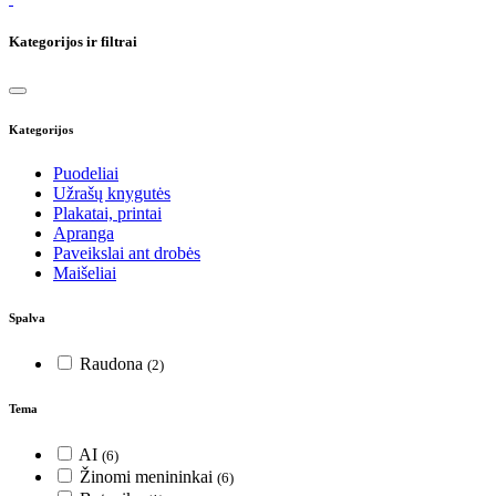
Kategorijos ir filtrai
Kategorijos
Puodeliai
Užrašų knygutės
Plakatai, printai
Apranga
Paveikslai ant drobės
Maišeliai
Spalva
Raudona
(2)
Tema
AI
(6)
Žinomi menininkai
(6)