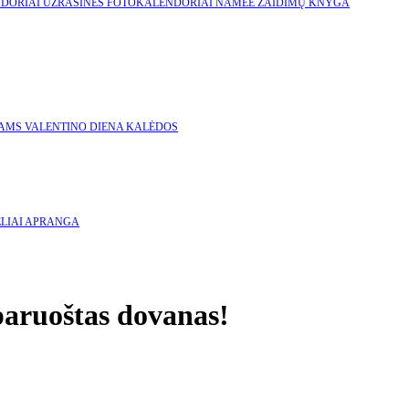
NDORIAI
UŽRAŠINĖS
FOTOKALENDORIAI
NAMEE ŽAIDIMŲ KNYGA
KAMS
VALENTINO DIENA
KALĖDOS
LIAI
APRANGA
 paruoštas dovanas!