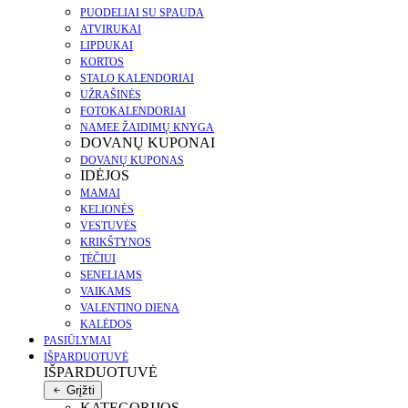
PUODELIAI SU SPAUDA
ATVIRUKAI
LIPDUKAI
KORTOS
STALO KALENDORIAI
UŽRAŠINĖS
FOTOKALENDORIAI
NAMEE ŽAIDIMŲ KNYGA
DOVANŲ KUPONAI
DOVANŲ KUPONAS
IDĖJOS
MAMAI
KELIONĖS
VESTUVĖS
KRIKŠTYNOS
TĖČIUI
SENELIAMS
VAIKAMS
VALENTINO DIENA
KALĖDOS
PASIŪLYMAI
IŠPARDUOTUVĖ
IŠPARDUOTUVĖ
Grįžti
KATEGORIJOS