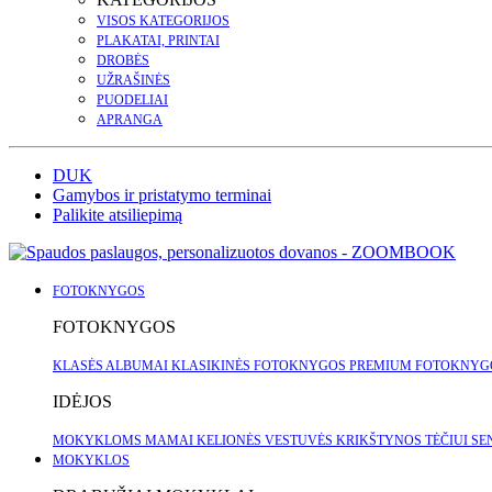
VISOS KATEGORIJOS
PLAKATAI, PRINTAI
DROBĖS
UŽRAŠINĖS
PUODELIAI
APRANGA
DUK
Gamybos ir pristatymo terminai
Palikite atsiliepimą
FOTOKNYGOS
FOTOKNYGOS
KLASĖS ALBUMAI
KLASIKINĖS FOTOKNYGOS
PREMIUM FOTOKNY
IDĖJOS
MOKYKLOMS
MAMAI
KELIONĖS
VESTUVĖS
KRIKŠTYNOS
TĖČIUI
SE
MOKYKLOS