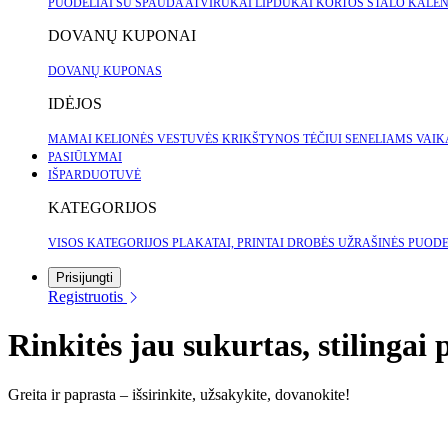
PUODELIAI SU SPAUDA
ATVIRUKAI
LIPDUKAI
KORTOS
STALO KALE
DOVANŲ KUPONAI
DOVANŲ KUPONAS
IDĖJOS
MAMAI
KELIONĖS
VESTUVĖS
KRIKŠTYNOS
TĖČIUI
SENELIAMS
VAI
PASIŪLYMAI
IŠPARDUOTUVĖ
KATEGORIJOS
VISOS KATEGORIJOS
PLAKATAI, PRINTAI
DROBĖS
UŽRAŠINĖS
PUODE
Prisijungti
Registruotis
Rinkitės jau sukurtas, stilingai
Greita ir paprasta – išsirinkite, užsakykite, dovanokite!