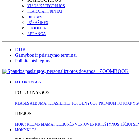
VISOS KATEGORIJOS
PLAKATAI, PRINTAI
DROBĖS
UŽRAŠINĖS
PUODELIAI
APRANGA
DUK
Gamybos ir pristatymo terminai
Palikite atsiliepimą
FOTOKNYGOS
FOTOKNYGOS
KLASĖS ALBUMAI
KLASIKINĖS FOTOKNYGOS
PREMIUM FOTOKNY
IDĖJOS
MOKYKLOMS
MAMAI
KELIONĖS
VESTUVĖS
KRIKŠTYNOS
TĖČIUI
SE
MOKYKLOS