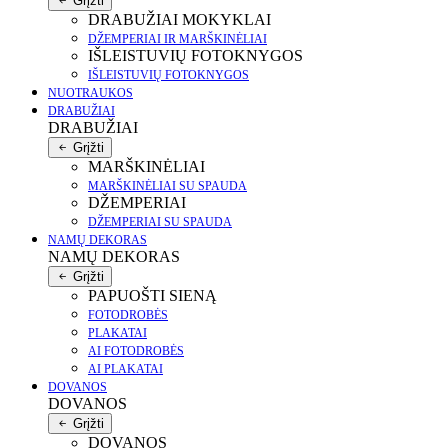
Grįžti
DRABUŽIAI MOKYKLAI
DŽEMPERIAI IR MARŠKINĖLIAI
IŠLEISTUVIŲ FOTOKNYGOS
IŠLEISTUVIŲ FOTOKNYGOS
NUOTRAUKOS
DRABUŽIAI
DRABUŽIAI
Grįžti
MARŠKINĖLIAI
MARŠKINĖLIAI SU SPAUDA
DŽEMPERIAI
DŽEMPERIAI SU SPAUDA
NAMŲ DEKORAS
NAMŲ DEKORAS
Grįžti
PAPUOŠTI SIENĄ
FOTODROBĖS
PLAKATAI
AI FOTODROBĖS
AI PLAKATAI
DOVANOS
DOVANOS
Grįžti
DOVANOS