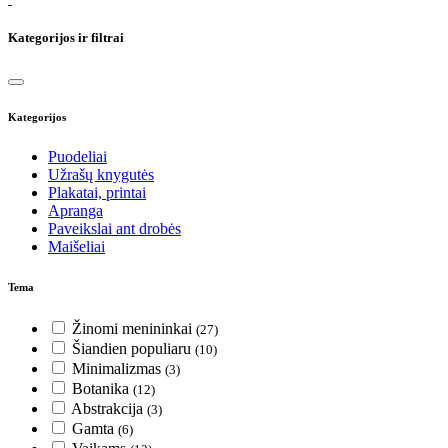
Kategorijos ir filtrai
Kategorijos
Puodeliai
Užrašų knygutės
Plakatai, printai
Apranga
Paveikslai ant drobės
Maišeliai
Tema
Žinomi menininkai
(27)
Šiandien populiaru
(10)
Minimalizmas
(3)
Botanika
(12)
Abstrakcija
(3)
Gamta
(6)