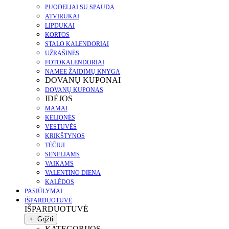
PUODELIAI SU SPAUDA
ATVIRUKAI
LIPDUKAI
KORTOS
STALO KALENDORIAI
UŽRAŠINĖS
FOTOKALENDORIAI
NAMEE ŽAIDIMŲ KNYGA
DOVANŲ KUPONAI
DOVANŲ KUPONAS
IDĖJOS
MAMAI
KELIONĖS
VESTUVĖS
KRIKŠTYNOS
TĖČIUI
SENELIAMS
VAIKAMS
VALENTINO DIENA
KALĖDOS
PASIŪLYMAI
IŠPARDUOTUVĖ
IŠPARDUOTUVĖ
Grįžti
KATEGORIJOS