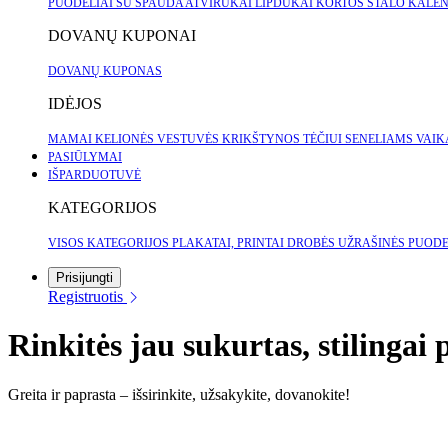
PUODELIAI SU SPAUDA
ATVIRUKAI
LIPDUKAI
KORTOS
STALO KALE
DOVANŲ KUPONAI
DOVANŲ KUPONAS
IDĖJOS
MAMAI
KELIONĖS
VESTUVĖS
KRIKŠTYNOS
TĖČIUI
SENELIAMS
VAI
PASIŪLYMAI
IŠPARDUOTUVĖ
KATEGORIJOS
VISOS KATEGORIJOS
PLAKATAI, PRINTAI
DROBĖS
UŽRAŠINĖS
PUODE
Prisijungti
Registruotis
Rinkitės jau sukurtas, stilingai
Greita ir paprasta – išsirinkite, užsakykite, dovanokite!