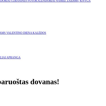
NDORIAI
UŽRAŠINĖS
FOTOKALENDORIAI
NAMEE ŽAIDIMŲ KNYGA
KAMS
VALENTINO DIENA
KALĖDOS
LIAI
APRANGA
 paruoštas dovanas!