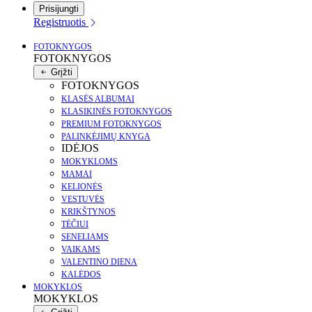
Prisijungti
Registruotis
FOTOKNYGOS
FOTOKNYGOS
Grįžti
FOTOKNYGOS
KLASĖS ALBUMAI
KLASIKINĖS FOTOKNYGOS
PREMIUM FOTOKNYGOS
PALINKĖJIMŲ KNYGA
IDĖJOS
MOKYKLOMS
MAMAI
KELIONĖS
VESTUVĖS
KRIKŠTYNOS
TĖČIUI
SENELIAMS
VAIKAMS
VALENTINO DIENA
KALĖDOS
MOKYKLOS
MOKYKLOS