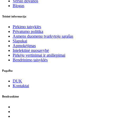
Verslo dovanos
Blogas
Teisinė informacija
Pirkimo taisyklės
Privatumo politika
Asmens duomenų tvarkytojų sąrašas
Slapukai
Apmokėjimas
Intelektinė nuosavybė
Pirkėjų vertinimai ir atsiliepimai
Bendrinimo taisyklės
Pagalba
DUK
Kontaktai
Bendraukime