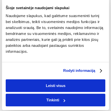
VALENTINO DIENA
KALĖDOS
MOKYKLOS
Šioje svetainėje naudojami slapukai
DRABUŽIAI MOKYKLAI
Naudojame slapukus, kad galėtume suasmeninti turinį
bei skelbimus, teikti visuomeninės medijos funkcijas ir
DŽEMPERIAI IR MARŠKINĖLIAI
analizuoti srautą. Be to, svetainės naudojimo informaciją
IŠLEISTUVIŲ FOTOKNYGOS
bendriname su visuomeninės medijos, reklamavimo ir
analizės partneriais, kurie gali ją pridėti prie kitos jūsų
IŠLEISTUVIŲ FOTOKNYGOS
NUOTRAUKOS
pateiktos arba naudojant paslaugas surinktos
DRABUŽIAI
informacijos.
MARŠKINĖLIAI
MARŠKINĖLIAI SU SPAUDA
Rodyti informaciją
DŽEMPERIAI
DŽEMPERIAI SU SPAUDA
Leisti visus
NAMŲ DEKORAS
PAPUOŠTI SIENĄ
Tinkinti
FOTODROBĖS
PLAKATAI
AI FOTODROBĖS
AI
PLAKATAI