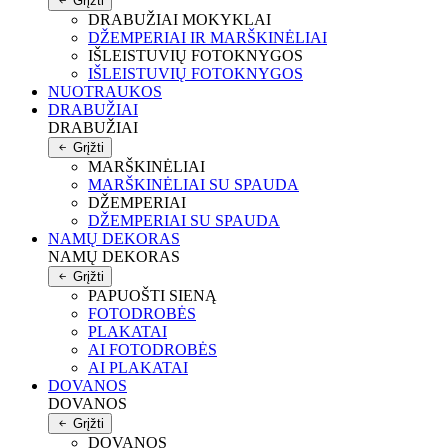
Grįžti
DRABUŽIAI MOKYKLAI
DŽEMPERIAI IR MARŠKINĖLIAI
IŠLEISTUVIŲ FOTOKNYGOS
IŠLEISTUVIŲ FOTOKNYGOS
NUOTRAUKOS
DRABUŽIAI
DRABUŽIAI
Grįžti
MARŠKINĖLIAI
MARŠKINĖLIAI SU SPAUDA
DŽEMPERIAI
DŽEMPERIAI SU SPAUDA
NAMŲ DEKORAS
NAMŲ DEKORAS
Grįžti
PAPUOŠTI SIENĄ
FOTODROBĖS
PLAKATAI
AI FOTODROBĖS
AI PLAKATAI
DOVANOS
DOVANOS
Grįžti
DOVANOS