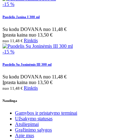
-15 %
Puodelis Janina I 300 ml
Su kodu
DOVANA
nuo
11,48 €
Įprasta kaina
nuo
13,50 €
Rinktis
nuo 11,48 €
-15 %
Puodelis Su Joninėmis III 300 ml
Su kodu
DOVANA
nuo
11,48 €
Įprasta kaina
nuo
13,50 €
Rinktis
nuo 11,48 €
Naudinga
Gamybos ir pristatymo terminai
Užsakymo statusas
Atsiliepimai
Grąžinimo sąlygos
Apie mus