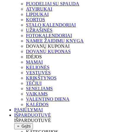
PUODELIAI SU SPAUDA
ATVIRUKAI
LIPDUKAI
KORTOS
STALO KALENDORIAI
UŽRAŠINĖS
FOTOKALENDORIAI
NAMEE ŽAIDIMŲ KNYGA
DOVANŲ KUPONAI
DOVANŲ KUPONAS
IDĖJOS
MAMAI
KELIONĖS
VESTUVĖS
KRIKŠTYNOS
TĖČIUI
SENELIAMS
VAIKAMS
VALENTINO DIENA
KALĖDOS
PASIŪLYMAI
IŠPARDUOTUVĖ
IŠPARDUOTUVĖ
Grįžti
KATEGORIJOS