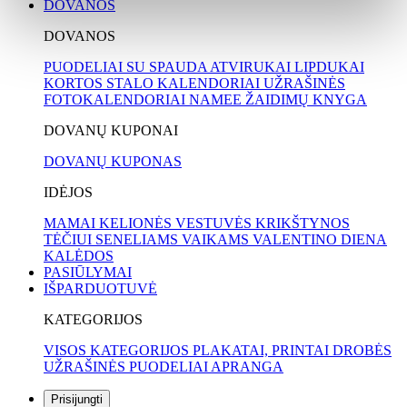
DOVANOS
DOVANOS
PUODELIAI SU SPAUDA
ATVIRUKAI
LIPDUKAI
KORTOS
STALO KALENDORIAI
UŽRAŠINĖS
FOTOKALENDORIAI
NAMEE ŽAIDIMŲ KNYGA
DOVANŲ KUPONAI
DOVANŲ KUPONAS
IDĖJOS
MAMAI
KELIONĖS
VESTUVĖS
KRIKŠTYNOS
TĖČIUI
SENELIAMS
VAIKAMS
VALENTINO DIENA
KALĖDOS
PASIŪLYMAI
IŠPARDUOTUVĖ
KATEGORIJOS
VISOS KATEGORIJOS
PLAKATAI, PRINTAI
DROBĖS
UŽRAŠINĖS
PUODELIAI
APRANGA
Prisijungti