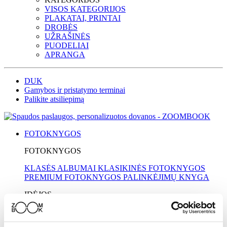
VISOS KATEGORIJOS
PLAKATAI, PRINTAI
DROBĖS
UŽRAŠINĖS
PUODELIAI
APRANGA
DUK
Gamybos ir pristatymo terminai
Palikite atsiliepimą
FOTOKNYGOS
FOTOKNYGOS
KLASĖS ALBUMAI
KLASIKINĖS FOTOKNYGOS
PREMIUM FOTOKNYGOS
PALINKĖJIMŲ KNYGA
IDĖJOS
MOKYKLOMS
MAMAI
KELIONĖS
VESTUVĖS
KRIKŠTYNOS
TĖČIUI
SENELIAMS
VAIKAMS