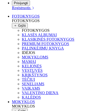
Prisijungti
Registruotis
FOTOKNYGOS
FOTOKNYGOS
Grįžti
FOTOKNYGOS
KLASĖS ALBUMAI
KLASIKINĖS FOTOKNYGOS
PREMIUM FOTOKNYGOS
PALINKĖJIMŲ KNYGA
IDĖJOS
MOKYKLOMS
MAMAI
KELIONĖS
VESTUVĖS
KRIKŠTYNOS
TĖČIUI
SENELIAMS
VAIKAMS
VALENTINO DIENA
KALĖDOS
MOKYKLOS
MOKYKLOS