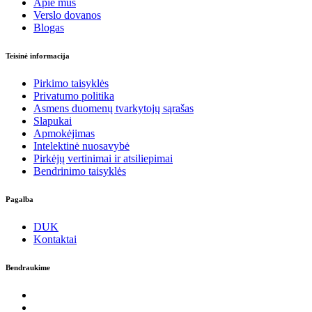
Apie mus
Verslo dovanos
Blogas
Teisinė informacija
Pirkimo taisyklės
Privatumo politika
Asmens duomenų tvarkytojų sąrašas
Slapukai
Apmokėjimas
Intelektinė nuosavybė
Pirkėjų vertinimai ir atsiliepimai
Bendrinimo taisyklės
Pagalba
DUK
Kontaktai
Bendraukime