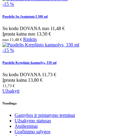
-15 %
Puodelis Su Joninėmis I 300 ml
Su kodu
DOVANA
nuo
11,48 €
Įprasta kaina
nuo
13,50 €
Rinktis
nuo 11,48 €
-15 %
Puodelis Krepšinio kamuolys, 330 ml
Su kodu
DOVANA
11,73 €
Įprasta kaina
13,80 €
11,73 €
Užsakyti
Naudinga
Gamybos ir pristatymo terminai
Užsakymo statusas
Atsiliepimai
Grąžinimo sąlygos