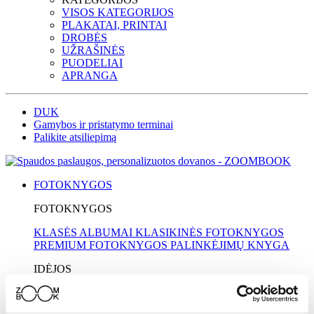
VISOS KATEGORIJOS
PLAKATAI, PRINTAI
DROBĖS
UŽRAŠINĖS
PUODELIAI
APRANGA
DUK
Gamybos ir pristatymo terminai
Palikite atsiliepimą
FOTOKNYGOS
FOTOKNYGOS
KLASĖS ALBUMAI
KLASIKINĖS FOTOKNYGOS
PREMIUM FOTOKNYGOS
PALINKĖJIMŲ KNYGA
IDĖJOS
MOKYKLOMS
MAMAI
KELIONĖS
VESTUVĖS
KRIKŠTYNOS
TĖČIUI
SENELIAMS
VAIKAMS