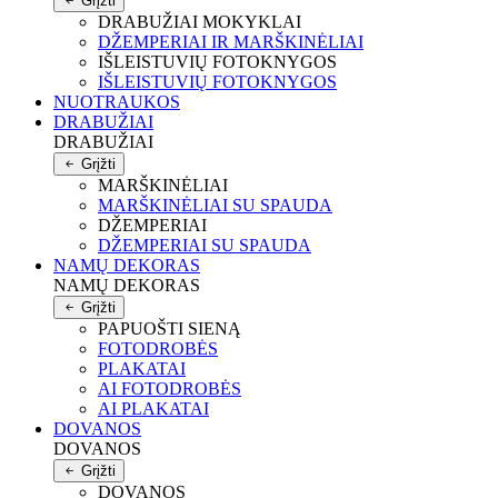
Grįžti
DRABUŽIAI MOKYKLAI
DŽEMPERIAI IR MARŠKINĖLIAI
IŠLEISTUVIŲ FOTOKNYGOS
IŠLEISTUVIŲ FOTOKNYGOS
NUOTRAUKOS
DRABUŽIAI
DRABUŽIAI
Grįžti
MARŠKINĖLIAI
MARŠKINĖLIAI SU SPAUDA
DŽEMPERIAI
DŽEMPERIAI SU SPAUDA
NAMŲ DEKORAS
NAMŲ DEKORAS
Grįžti
PAPUOŠTI SIENĄ
FOTODROBĖS
PLAKATAI
AI FOTODROBĖS
AI PLAKATAI
DOVANOS
DOVANOS
Grįžti
DOVANOS