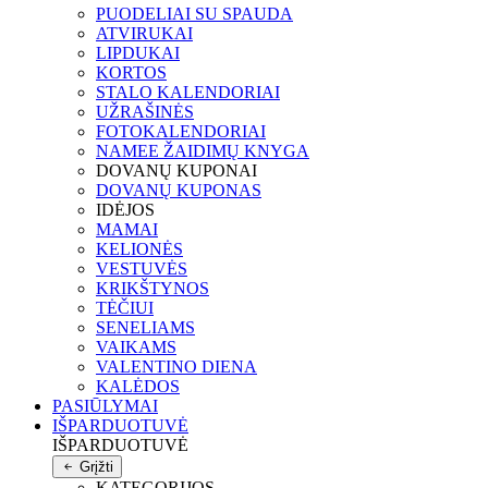
PUODELIAI SU SPAUDA
ATVIRUKAI
LIPDUKAI
KORTOS
STALO KALENDORIAI
UŽRAŠINĖS
FOTOKALENDORIAI
NAMEE ŽAIDIMŲ KNYGA
DOVANŲ KUPONAI
DOVANŲ KUPONAS
IDĖJOS
MAMAI
KELIONĖS
VESTUVĖS
KRIKŠTYNOS
TĖČIUI
SENELIAMS
VAIKAMS
VALENTINO DIENA
KALĖDOS
PASIŪLYMAI
IŠPARDUOTUVĖ
IŠPARDUOTUVĖ
Grįžti
KATEGORIJOS