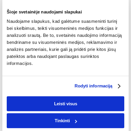
VALENTINO DIENA
KALĖDOS
MOKYKLOS
Šioje svetainėje naudojami slapukai
DRABUŽIAI MOKYKLAI
Naudojame slapukus, kad galėtume suasmeninti turinį
DŽEMPERIAI IR MARŠKINĖLIAI
bei skelbimus, teikti visuomeninės medijos funkcijas ir
analizuoti srautą. Be to, svetainės naudojimo informaciją
IŠLEISTUVIŲ FOTOKNYGOS
bendriname su visuomeninės medijos, reklamavimo ir
IŠLEISTUVIŲ FOTOKNYGOS
analizės partneriais, kurie gali ją pridėti prie kitos jūsų
NUOTRAUKOS
pateiktos arba naudojant paslaugas surinktos
DRABUŽIAI
informacijos.
MARŠKINĖLIAI
MARŠKINĖLIAI SU SPAUDA
Rodyti informaciją
DŽEMPERIAI
DŽEMPERIAI SU SPAUDA
NAMŲ DEKORAS
Leisti visus
PAPUOŠTI SIENĄ
Tinkinti
FOTODROBĖS
PLAKATAI
AI FOTODROBĖS
AI
PLAKATAI