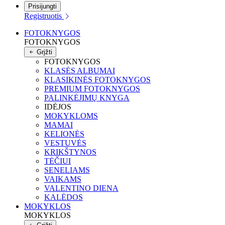
Prisijungti
Registruotis
FOTOKNYGOS
FOTOKNYGOS
Grįžti
FOTOKNYGOS
KLASĖS ALBUMAI
KLASIKINĖS FOTOKNYGOS
PREMIUM FOTOKNYGOS
PALINKĖJIMŲ KNYGA
IDĖJOS
MOKYKLOMS
MAMAI
KELIONĖS
VESTUVĖS
KRIKŠTYNOS
TĖČIUI
SENELIAMS
VAIKAMS
VALENTINO DIENA
KALĖDOS
MOKYKLOS
MOKYKLOS