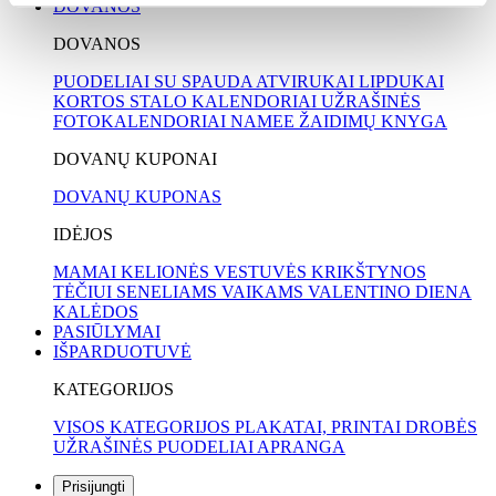
DOVANOS
DOVANOS
PUODELIAI SU SPAUDA
ATVIRUKAI
LIPDUKAI
KORTOS
STALO KALENDORIAI
UŽRAŠINĖS
FOTOKALENDORIAI
NAMEE ŽAIDIMŲ KNYGA
DOVANŲ KUPONAI
DOVANŲ KUPONAS
IDĖJOS
MAMAI
KELIONĖS
VESTUVĖS
KRIKŠTYNOS
TĖČIUI
SENELIAMS
VAIKAMS
VALENTINO DIENA
KALĖDOS
PASIŪLYMAI
IŠPARDUOTUVĖ
KATEGORIJOS
VISOS KATEGORIJOS
PLAKATAI, PRINTAI
DROBĖS
UŽRAŠINĖS
PUODELIAI
APRANGA
Prisijungti