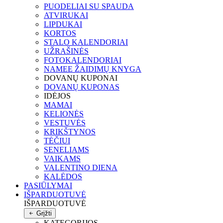
PUODELIAI SU SPAUDA
ATVIRUKAI
LIPDUKAI
KORTOS
STALO KALENDORIAI
UŽRAŠINĖS
FOTOKALENDORIAI
NAMEE ŽAIDIMŲ KNYGA
DOVANŲ KUPONAI
DOVANŲ KUPONAS
IDĖJOS
MAMAI
KELIONĖS
VESTUVĖS
KRIKŠTYNOS
TĖČIUI
SENELIAMS
VAIKAMS
VALENTINO DIENA
KALĖDOS
PASIŪLYMAI
IŠPARDUOTUVĖ
IŠPARDUOTUVĖ
Grįžti
KATEGORIJOS