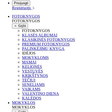
Prisijungti
Registruotis
FOTOKNYGOS
FOTOKNYGOS
Grįžti
FOTOKNYGOS
KLASĖS ALBUMAI
KLASIKINĖS FOTOKNYGOS
PREMIUM FOTOKNYGOS
PALINKĖJIMŲ KNYGA
IDĖJOS
MOKYKLOMS
MAMAI
KELIONĖS
VESTUVĖS
KRIKŠTYNOS
TĖČIUI
SENELIAMS
VAIKAMS
VALENTINO DIENA
KALĖDOS
MOKYKLOS
MOKYKLOS