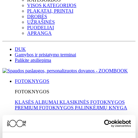
VISOS KATEGORIJOS
PLAKATAI, PRINTAI
DROBĖS
UŽRAŠINĖS
PUODELIAI
APRANGA
DUK
Gamybos ir pristatymo terminai
Palikite atsiliepimą
FOTOKNYGOS
FOTOKNYGOS
KLASĖS ALBUMAI
KLASIKINĖS FOTOKNYGOS
PREMIUM FOTOKNYGOS
PALINKĖJIMŲ KNYGA
IDĖJOS
MOKYKLOMS
MAMAI
KELIONĖS
VESTUVĖS
KRIKŠTYNOS
TĖČIUI
SENELIAMS
VAIKAMS