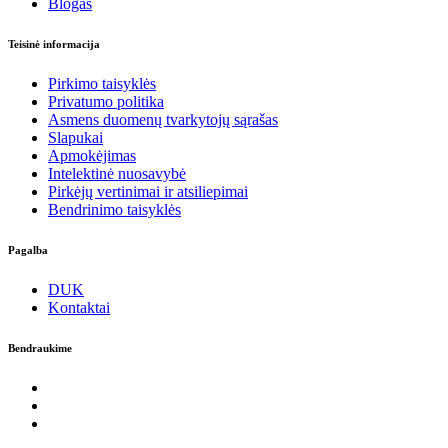
Blogas
Teisinė informacija
Pirkimo taisyklės
Privatumo politika
Asmens duomenų tvarkytojų sąrašas
Slapukai
Apmokėjimas
Intelektinė nuosavybė
Pirkėjų vertinimai ir atsiliepimai
Bendrinimo taisyklės
Pagalba
DUK
Kontaktai
Bendraukime