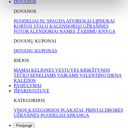
DOVANOS
DOVANOS
PUODELIAI SU SPAUDA
ATVIRUKAI
LIPDUKAI
KORTOS
STALO KALENDORIAI
UŽRAŠINĖS
FOTOKALENDORIAI
NAMEE ŽAIDIMŲ KNYGA
DOVANŲ KUPONAI
DOVANŲ KUPONAS
IDĖJOS
MAMAI
KELIONĖS
VESTUVĖS
KRIKŠTYNOS
TĖČIUI
SENELIAMS
VAIKAMS
VALENTINO DIENA
KALĖDOS
PASIŪLYMAI
IŠPARDUOTUVĖ
KATEGORIJOS
VISOS KATEGORIJOS
PLAKATAI, PRINTAI
DROBĖS
UŽRAŠINĖS
PUODELIAI
APRANGA
Prisijungti