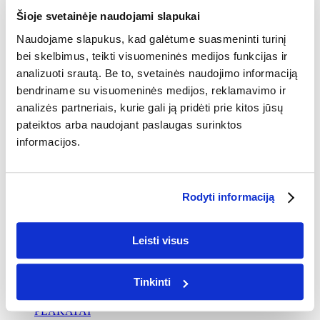
VALENTINO DIENA
KALĖDOS
Šioje svetainėje naudojami slapukai
MOKYKLOS
Naudojame slapukus, kad galėtume suasmeninti turinį
DRABUŽIAI MOKYKLAI
bei skelbimus, teikti visuomeninės medijos funkcijas ir
DŽEMPERIAI IR MARŠKINĖLIAI
analizuoti srautą. Be to, svetainės naudojimo informaciją
IŠLEISTUVIŲ FOTOKNYGOS
bendriname su visuomeninės medijos, reklamavimo ir
analizės partneriais, kurie gali ją pridėti prie kitos jūsų
IŠLEISTUVIŲ FOTOKNYGOS
pateiktos arba naudojant paslaugas surinktos
NUOTRAUKOS
DRABUŽIAI
informacijos.
MARŠKINĖLIAI
MARŠKINĖLIAI SU SPAUDA
Rodyti informaciją
DŽEMPERIAI
DŽEMPERIAI SU SPAUDA
Leisti visus
NAMŲ DEKORAS
PAPUOŠTI SIENĄ
Tinkinti
FOTODROBĖS
PLAKATAI
AI FOTODROBĖS
AI
PLAKATAI