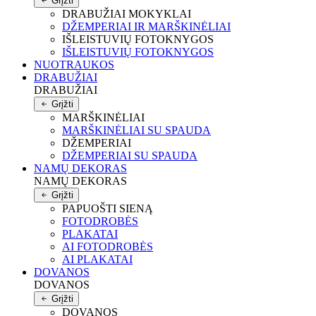
Grįžti
DRABUŽIAI MOKYKLAI
DŽEMPERIAI IR MARŠKINĖLIAI
IŠLEISTUVIŲ FOTOKNYGOS
IŠLEISTUVIŲ FOTOKNYGOS
NUOTRAUKOS
DRABUŽIAI
DRABUŽIAI
Grįžti
MARŠKINĖLIAI
MARŠKINĖLIAI SU SPAUDA
DŽEMPERIAI
DŽEMPERIAI SU SPAUDA
NAMŲ DEKORAS
NAMŲ DEKORAS
Grįžti
PAPUOŠTI SIENĄ
FOTODROBĖS
PLAKATAI
AI FOTODROBĖS
AI PLAKATAI
DOVANOS
DOVANOS
Grįžti
DOVANOS