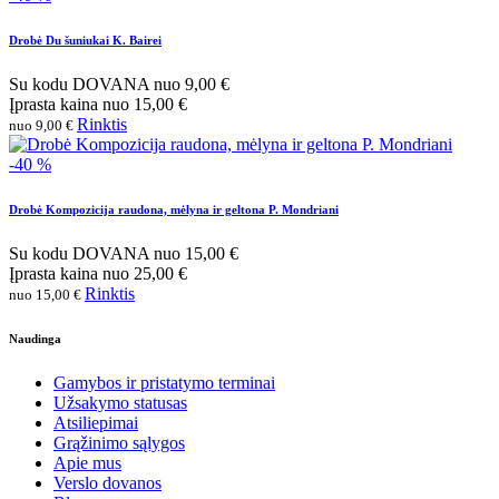
Drobė Du šuniukai K. Bairei
Su kodu
DOVANA
nuo
9,00 €
Įprasta kaina
nuo
15,00 €
Rinktis
nuo 9,00 €
-40 %
Drobė Kompozicija raudona, mėlyna ir geltona P. Mondriani
Su kodu
DOVANA
nuo
15,00 €
Įprasta kaina
nuo
25,00 €
Rinktis
nuo 15,00 €
Naudinga
Gamybos ir pristatymo terminai
Užsakymo statusas
Atsiliepimai
Grąžinimo sąlygos
Apie mus
Verslo dovanos