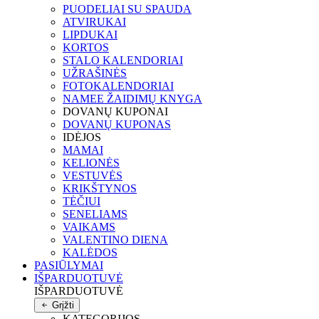
PUODELIAI SU SPAUDA
ATVIRUKAI
LIPDUKAI
KORTOS
STALO KALENDORIAI
UŽRAŠINĖS
FOTOKALENDORIAI
NAMEE ŽAIDIMŲ KNYGA
DOVANŲ KUPONAI
DOVANŲ KUPONAS
IDĖJOS
MAMAI
KELIONĖS
VESTUVĖS
KRIKŠTYNOS
TĖČIUI
SENELIAMS
VAIKAMS
VALENTINO DIENA
KALĖDOS
PASIŪLYMAI
IŠPARDUOTUVĖ
IŠPARDUOTUVĖ
Grįžti
KATEGORIJOS