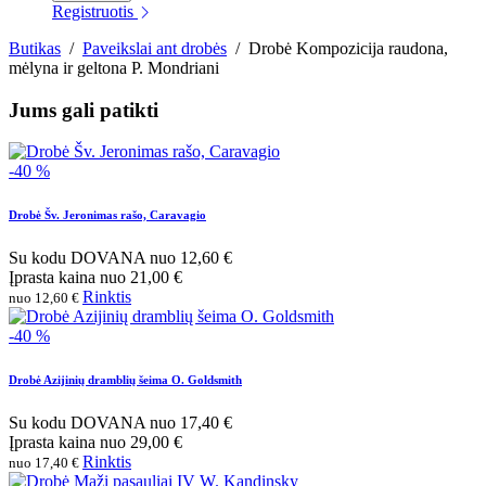
Registruotis
Butikas
/
Paveikslai ant drobės
/
Drobė Kompozicija raudona,
mėlyna ir geltona P. Mondriani
Jums gali patikti
-40 %
Drobė Šv. Jeronimas rašo, Caravagio
Su kodu
DOVANA
nuo
12,60 €
Įprasta kaina
nuo
21,00 €
Rinktis
nuo 12,60 €
-40 %
Drobė Azijinių dramblių šeima O. Goldsmith
Su kodu
DOVANA
nuo
17,40 €
Įprasta kaina
nuo
29,00 €
Rinktis
nuo 17,40 €