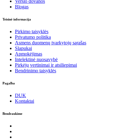
Verslo dovanos
Blogas
Teisinė informacija
Pirkimo taisyklės
Privatumo politika
Asmens duomenų tvarkytojų sąrašas
Slapukai
Apmokėjimas
Intelektinė nuosavybė
Pirkėjų vertinimai ir atsiliepimai
Bendrinimo taisyklės
Pagalba
DUK
Kontaktai
Bendraukime