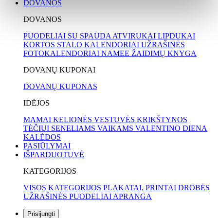
DOVANOS
DOVANOS
PUODELIAI SU SPAUDA
ATVIRUKAI
LIPDUKAI
KORTOS
STALO KALENDORIAI
UŽRAŠINĖS
FOTOKALENDORIAI
NAMEE ŽAIDIMŲ KNYGA
DOVANŲ KUPONAI
DOVANŲ KUPONAS
IDĖJOS
MAMAI
KELIONĖS
VESTUVĖS
KRIKŠTYNOS
TĖČIUI
SENELIAMS
VAIKAMS
VALENTINO DIENA
KALĖDOS
PASIŪLYMAI
IŠPARDUOTUVĖ
KATEGORIJOS
VISOS KATEGORIJOS
PLAKATAI, PRINTAI
DROBĖS
UŽRAŠINĖS
PUODELIAI
APRANGA
Prisijungti