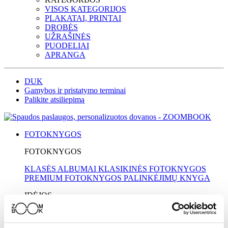
VISOS KATEGORIJOS
PLAKATAI, PRINTAI
DROBĖS
UŽRAŠINĖS
PUODELIAI
APRANGA
DUK
Gamybos ir pristatymo terminai
Palikite atsiliepimą
FOTOKNYGOS
FOTOKNYGOS
KLASĖS ALBUMAI
KLASIKINĖS FOTOKNYGOS
PREMIUM FOTOKNYGOS
PALINKĖJIMŲ KNYGA
IDĖJOS
MOKYKLOMS
MAMAI
KELIONĖS
VESTUVĖS
KRIKŠTYNOS
TĖČIUI
SENELIAMS
VAIKAMS