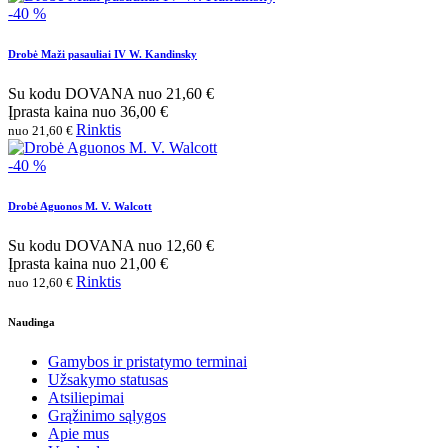
-40 %
Drobė Maži pasauliai IV W. Kandinsky
Su kodu
DOVANA
nuo
21,60 €
Įprasta kaina
nuo
36,00 €
Rinktis
nuo 21,60 €
-40 %
Drobė Aguonos M. V. Walcott
Su kodu
DOVANA
nuo
12,60 €
Įprasta kaina
nuo
21,00 €
Rinktis
nuo 12,60 €
Naudinga
Gamybos ir pristatymo terminai
Užsakymo statusas
Atsiliepimai
Grąžinimo sąlygos
Apie mus