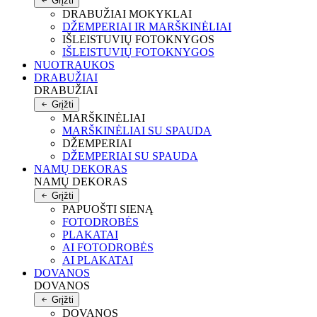
Grįžti
DRABUŽIAI MOKYKLAI
DŽEMPERIAI IR MARŠKINĖLIAI
IŠLEISTUVIŲ FOTOKNYGOS
IŠLEISTUVIŲ FOTOKNYGOS
NUOTRAUKOS
DRABUŽIAI
DRABUŽIAI
Grįžti
MARŠKINĖLIAI
MARŠKINĖLIAI SU SPAUDA
DŽEMPERIAI
DŽEMPERIAI SU SPAUDA
NAMŲ DEKORAS
NAMŲ DEKORAS
Grįžti
PAPUOŠTI SIENĄ
FOTODROBĖS
PLAKATAI
AI FOTODROBĖS
AI PLAKATAI
DOVANOS
DOVANOS
Grįžti
DOVANOS