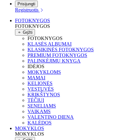
Prisijungti
Registruotis
FOTOKNYGOS
FOTOKNYGOS
Grįžti
FOTOKNYGOS
KLASĖS ALBUMAI
KLASIKINĖS FOTOKNYGOS
PREMIUM FOTOKNYGOS
PALINKĖJIMŲ KNYGA
IDĖJOS
MOKYKLOMS
MAMAI
KELIONĖS
VESTUVĖS
KRIKŠTYNOS
TĖČIUI
SENELIAMS
VAIKAMS
VALENTINO DIENA
KALĖDOS
MOKYKLOS
MOKYKLOS