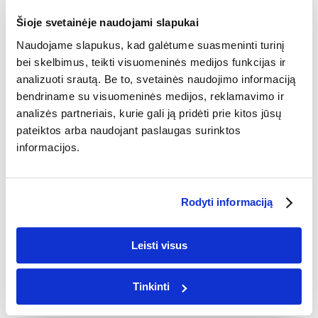
VALENTINO DIENA
KALĖDOS
MOKYKLOS
Šioje svetainėje naudojami slapukai
DRABUŽIAI MOKYKLAI
Naudojame slapukus, kad galėtume suasmeninti turinį
bei skelbimus, teikti visuomeninės medijos funkcijas ir
DŽEMPERIAI IR MARŠKINĖLIAI
analizuoti srautą. Be to, svetainės naudojimo informaciją
IŠLEISTUVIŲ FOTOKNYGOS
bendriname su visuomeninės medijos, reklamavimo ir
analizės partneriais, kurie gali ją pridėti prie kitos jūsų
IŠLEISTUVIŲ FOTOKNYGOS
NUOTRAUKOS
pateiktos arba naudojant paslaugas surinktos
DRABUŽIAI
informacijos.
MARŠKINĖLIAI
MARŠKINĖLIAI SU SPAUDA
Rodyti informaciją
DŽEMPERIAI
DŽEMPERIAI SU SPAUDA
Leisti visus
NAMŲ DEKORAS
PAPUOŠTI SIENĄ
Tinkinti
FOTODROBĖS
PLAKATAI
AI FOTODROBĖS
AI
PLAKATAI