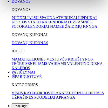
DOVANOS
DOVANOS
PUODELIAI SU SPAUDA
ATVIRUKAI
LIPDUKAI
KORTOS
STALO KALENDORIAI
UŽRAŠINĖS
FOTOKALENDORIAI
NAMEE ŽAIDIMŲ KNYGA
DOVANŲ KUPONAI
DOVANŲ KUPONAS
IDĖJOS
MAMAI
KELIONĖS
VESTUVĖS
KRIKŠTYNOS
TĖČIUI
SENELIAMS
VAIKAMS
VALENTINO DIENA
KALĖDOS
PASIŪLYMAI
IŠPARDUOTUVĖ
KATEGORIJOS
VISOS KATEGORIJOS
PLAKATAI, PRINTAI
DROBĖS
UŽRAŠINĖS
PUODELIAI
APRANGA
Prisijungti