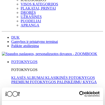
VISOS KATEGORIJOS
PLAKATAI, PRINTAI
DROBĖS
UŽRAŠINĖS
PUODELIAI
APRANGA
DUK
Gamybos ir pristatymo terminai
Palikite atsiliepimą
FOTOKNYGOS
FOTOKNYGOS
KLASĖS ALBUMAI
KLASIKINĖS FOTOKNYGOS
PREMIUM FOTOKNYGOS
PALINKĖJIMŲ KNYGA
IDĖJOS
MOKYKLOMS
MAMAI
KELIONĖS
VESTUVĖS
KRIKŠTYNOS
TĖČIUI
SENELIAMS
VAIKAMS