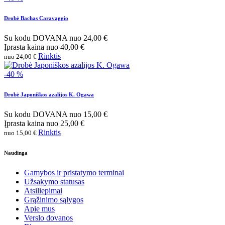
Drobė Bachas Caravaggio
Su kodu
DOVANA
nuo
24,00 €
Įprasta kaina
nuo
40,00 €
Rinktis
nuo 24,00 €
-40 %
Drobė Japoniškos azalijos K. Ogawa
Su kodu
DOVANA
nuo
15,00 €
Įprasta kaina
nuo
25,00 €
Rinktis
nuo 15,00 €
Naudinga
Gamybos ir pristatymo terminai
Užsakymo statusas
Atsiliepimai
Grąžinimo sąlygos
Apie mus
Verslo dovanos