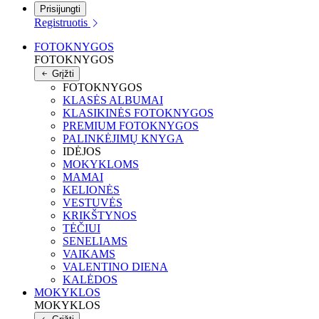
Prisijungti
Registruotis
FOTOKNYGOS
FOTOKNYGOS
Grįžti
FOTOKNYGOS
KLASĖS ALBUMAI
KLASIKINĖS FOTOKNYGOS
PREMIUM FOTOKNYGOS
PALINKĖJIMŲ KNYGA
IDĖJOS
MOKYKLOMS
MAMAI
KELIONĖS
VESTUVĖS
KRIKŠTYNOS
TĖČIUI
SENELIAMS
VAIKAMS
VALENTINO DIENA
KALĖDOS
MOKYKLOS
MOKYKLOS