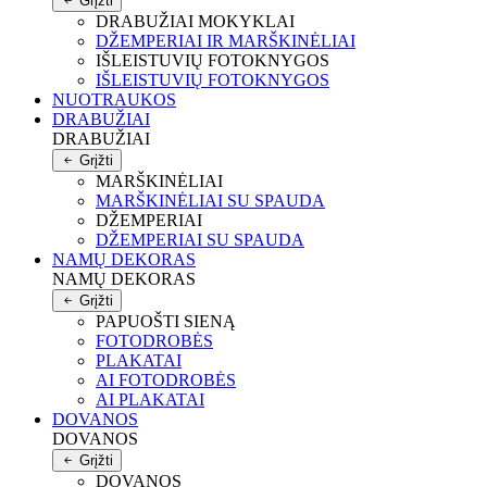
Grįžti
DRABUŽIAI MOKYKLAI
DŽEMPERIAI IR MARŠKINĖLIAI
IŠLEISTUVIŲ FOTOKNYGOS
IŠLEISTUVIŲ FOTOKNYGOS
NUOTRAUKOS
DRABUŽIAI
DRABUŽIAI
Grįžti
MARŠKINĖLIAI
MARŠKINĖLIAI SU SPAUDA
DŽEMPERIAI
DŽEMPERIAI SU SPAUDA
NAMŲ DEKORAS
NAMŲ DEKORAS
Grįžti
PAPUOŠTI SIENĄ
FOTODROBĖS
PLAKATAI
AI FOTODROBĖS
AI PLAKATAI
DOVANOS
DOVANOS
Grįžti
DOVANOS