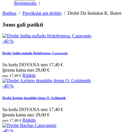
Registruotis
Butikas
/
Paveikslai ant drobės
/
Drobė Du šuniukai K. Bairei
Jums gali patikti
-40 %
Drobė Judita nužudo Holofernesą, Caravagio
Su kodu
DOVANA
nuo
17,40 €
Įprasta kaina
nuo
29,00 €
Rinktis
nuo 17,40 €
-40 %
Drobė Azijinių dramblių šeima O. Goldsmith
Su kodu
DOVANA
nuo
17,40 €
Įprasta kaina
nuo
29,00 €
Rinktis
nuo 17,40 €
-40 %