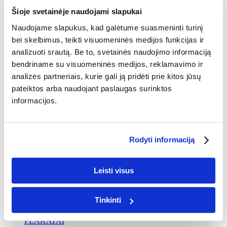
VALENTINO DIENA
KALĖDOS
Šioje svetainėje naudojami slapukai
MOKYKLOS
Naudojame slapukus, kad galėtume suasmeninti turinį
DRABUŽIAI MOKYKLAI
bei skelbimus, teikti visuomeninės medijos funkcijas ir
DŽEMPERIAI IR MARŠKINĖLIAI
analizuoti srautą. Be to, svetainės naudojimo informaciją
IŠLEISTUVIŲ FOTOKNYGOS
bendriname su visuomeninės medijos, reklamavimo ir
analizės partneriais, kurie gali ją pridėti prie kitos jūsų
IŠLEISTUVIŲ FOTOKNYGOS
pateiktos arba naudojant paslaugas surinktos
NUOTRAUKOS
DRABUŽIAI
informacijos.
MARŠKINĖLIAI
MARŠKINĖLIAI SU SPAUDA
Rodyti informaciją
DŽEMPERIAI
DŽEMPERIAI SU SPAUDA
Leisti visus
NAMŲ DEKORAS
PAPUOŠTI SIENĄ
Tinkinti
FOTODROBĖS
PLAKATAI
AI FOTODROBĖS
AI
PLAKATAI