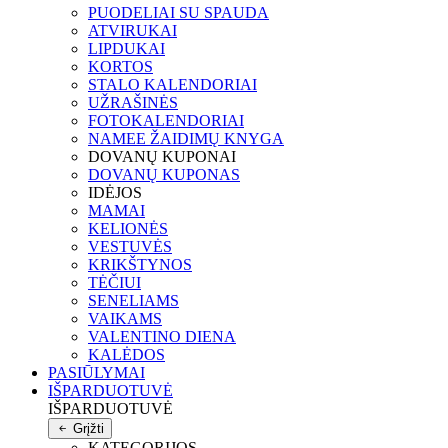
PUODELIAI SU SPAUDA
ATVIRUKAI
LIPDUKAI
KORTOS
STALO KALENDORIAI
UŽRAŠINĖS
FOTOKALENDORIAI
NAMEE ŽAIDIMŲ KNYGA
DOVANŲ KUPONAI
DOVANŲ KUPONAS
IDĖJOS
MAMAI
KELIONĖS
VESTUVĖS
KRIKŠTYNOS
TĖČIUI
SENELIAMS
VAIKAMS
VALENTINO DIENA
KALĖDOS
PASIŪLYMAI
IŠPARDUOTUVĖ
IŠPARDUOTUVĖ
Grįžti
KATEGORIJOS