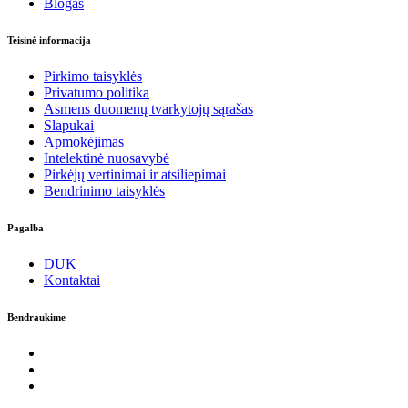
Blogas
Teisinė informacija
Pirkimo taisyklės
Privatumo politika
Asmens duomenų tvarkytojų sąrašas
Slapukai
Apmokėjimas
Intelektinė nuosavybė
Pirkėjų vertinimai ir atsiliepimai
Bendrinimo taisyklės
Pagalba
DUK
Kontaktai
Bendraukime