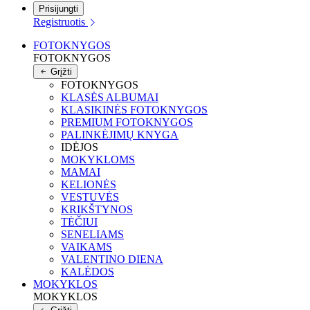
Prisijungti
Registruotis
FOTOKNYGOS
FOTOKNYGOS
Grįžti
FOTOKNYGOS
KLASĖS ALBUMAI
KLASIKINĖS FOTOKNYGOS
PREMIUM FOTOKNYGOS
PALINKĖJIMŲ KNYGA
IDĖJOS
MOKYKLOMS
MAMAI
KELIONĖS
VESTUVĖS
KRIKŠTYNOS
TĖČIUI
SENELIAMS
VAIKAMS
VALENTINO DIENA
KALĖDOS
MOKYKLOS
MOKYKLOS