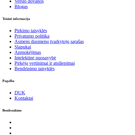
Verslo dovanos
Blogas
Teisinė informacija
Pirkimo taisyklės
Privatumo politika
Asmens duomenų tvarkytojų sąrašas
Slapukai
Apmokėjimas
Intelektinė nuosavybė
Pirkėjų vertinimai ir atsiliepimai
Bendrinimo taisyklės
Pagalba
DUK
Kontaktai
Bendraukime