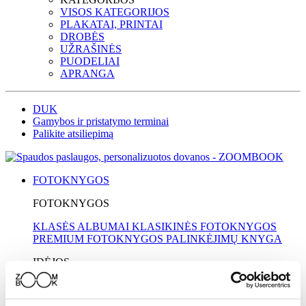
VISOS KATEGORIJOS
PLAKATAI, PRINTAI
DROBĖS
UŽRAŠINĖS
PUODELIAI
APRANGA
DUK
Gamybos ir pristatymo terminai
Palikite atsiliepimą
FOTOKNYGOS
FOTOKNYGOS
KLASĖS ALBUMAI
KLASIKINĖS FOTOKNYGOS
PREMIUM FOTOKNYGOS
PALINKĖJIMŲ KNYGA
IDĖJOS
MOKYKLOMS
MAMAI
KELIONĖS
VESTUVĖS
KRIKŠTYNOS
TĖČIUI
SENELIAMS
VAIKAMS