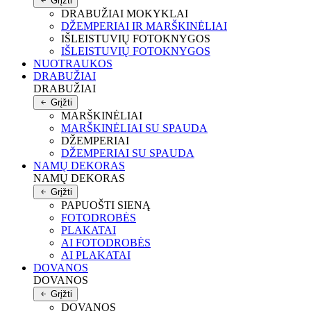
Grįžti
DRABUŽIAI MOKYKLAI
DŽEMPERIAI IR MARŠKINĖLIAI
IŠLEISTUVIŲ FOTOKNYGOS
IŠLEISTUVIŲ FOTOKNYGOS
NUOTRAUKOS
DRABUŽIAI
DRABUŽIAI
Grįžti
MARŠKINĖLIAI
MARŠKINĖLIAI SU SPAUDA
DŽEMPERIAI
DŽEMPERIAI SU SPAUDA
NAMŲ DEKORAS
NAMŲ DEKORAS
Grįžti
PAPUOŠTI SIENĄ
FOTODROBĖS
PLAKATAI
AI FOTODROBĖS
AI PLAKATAI
DOVANOS
DOVANOS
Grįžti
DOVANOS