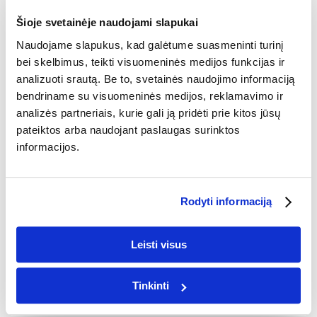
VALENTINO DIENA
KALĖDOS
MOKYKLOS
Šioje svetainėje naudojami slapukai
DRABUŽIAI MOKYKLAI
Naudojame slapukus, kad galėtume suasmeninti turinį
bei skelbimus, teikti visuomeninės medijos funkcijas ir
DŽEMPERIAI IR MARŠKINĖLIAI
analizuoti srautą. Be to, svetainės naudojimo informaciją
IŠLEISTUVIŲ FOTOKNYGOS
bendriname su visuomeninės medijos, reklamavimo ir
analizės partneriais, kurie gali ją pridėti prie kitos jūsų
IŠLEISTUVIŲ FOTOKNYGOS
NUOTRAUKOS
pateiktos arba naudojant paslaugas surinktos
DRABUŽIAI
informacijos.
MARŠKINĖLIAI
MARŠKINĖLIAI SU SPAUDA
Rodyti informaciją
DŽEMPERIAI
DŽEMPERIAI SU SPAUDA
Leisti visus
NAMŲ DEKORAS
PAPUOŠTI SIENĄ
Tinkinti
FOTODROBĖS
PLAKATAI
AI FOTODROBĖS
AI
PLAKATAI