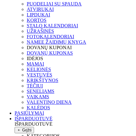
PUODELIAI SU SPAUDA
ATVIRUKAI
LIPDUKAI
KORTOS
STALO KALENDORIAI
UŽRAŠINĖS
FOTOKALENDORIAI
NAMEE ŽAIDIMŲ KNYGA
DOVANŲ KUPONAI
DOVANŲ KUPONAS
IDĖJOS
MAMAI
KELIONĖS
VESTUVĖS
KRIKŠTYNOS
TĖČIUI
SENELIAMS
VAIKAMS
VALENTINO DIENA
KALĖDOS
PASIŪLYMAI
IŠPARDUOTUVĖ
IŠPARDUOTUVĖ
Grįžti
KATEGORIJOS