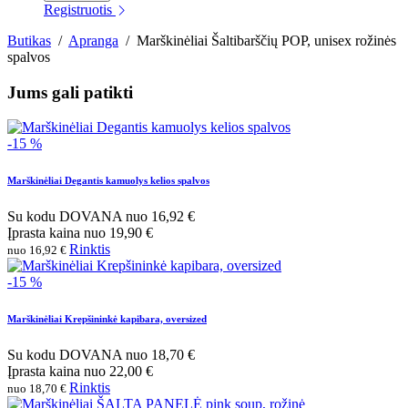
Registruotis
Butikas
/
Apranga
/
Marškinėliai Šaltibarščių POP, unisex rožinės
spalvos
Jums gali patikti
-15 %
Marškinėliai Degantis kamuolys kelios spalvos
Su kodu
DOVANA
nuo
16,92 €
Įprasta kaina
nuo
19,90 €
Rinktis
nuo 16,92 €
-15 %
Marškinėliai Krepšininkė kapibara, oversized
Su kodu
DOVANA
nuo
18,70 €
Įprasta kaina
nuo
22,00 €
Rinktis
nuo 18,70 €