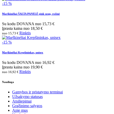
-15 %
Marškinėliai ŠALTA PANELĖ pink soup, rožinė
Su kodu
DOVANA
nuo
15,73 €
Įprasta kaina
nuo
18,50 €
Rinktis
nuo 15,73 €
-15 %
Marškinėliai Krepšininkas, unisex
Su kodu
DOVANA
nuo
16,92 €
Įprasta kaina
nuo
19,90 €
Rinktis
nuo 16,92 €
Naudinga
Gamybos ir pristatymo terminai
Užsakymo statusas
Atsiliepimai
Grąžinimo sąlygos
Apie mus