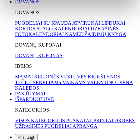
DOVANOS
DOVANOS
PUODELIAI SU SPAUDA
ATVIRUKAI
LIPDUKAI
KORTOS
STALO KALENDORIAI
UŽRAŠINĖS
FOTOKALENDORIAI
NAMEE ŽAIDIMŲ KNYGA
DOVANŲ KUPONAI
DOVANŲ KUPONAS
IDĖJOS
MAMAI
KELIONĖS
VESTUVĖS
KRIKŠTYNOS
TĖČIUI
SENELIAMS
VAIKAMS
VALENTINO DIENA
KALĖDOS
PASIŪLYMAI
IŠPARDUOTUVĖ
KATEGORIJOS
VISOS KATEGORIJOS
PLAKATAI, PRINTAI
DROBĖS
UŽRAŠINĖS
PUODELIAI
APRANGA
Prisijungti